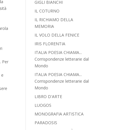
da
GIGLI BIANCHI
sità
IL COTURNO
IL RICHIAMO DELLA
MEMORIA
arola
IL VOLO DELLA FENICE
IRIS FLORENTIA
ri
ITALIA POESIA CHIAMA...
Corrispondenze letterarie dal
. Per
Mondo
e
ITALIA POESIA CHIAMA...
 e
Corrispondenze letterarie dal
Mondo
ssere
LIBRO D'ARTE
LUOGOS
MONOGRAFIA ARTISTICA
PARADOSIS