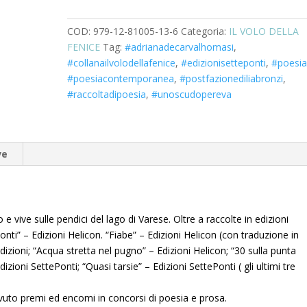
COD:
979-12-81005-13-6
Categoria:
IL VOLO DELLA
FENICE
Tag:
#adrianadecarvalhomasi
,
#collanailvolodellafenice
,
#edizionisetteponti
,
#poesi
#poesiacontemporanea
,
#postfazionediliabronzi
,
#raccoltadipoesia
,
#unoscudopereva
ve
e vive sulle pendici del lago di Varese. Oltre a raccolte in edizioni
onti” – Edizioni Helicon. “Fiabe” – Edizioni Helicon (con traduzione in
edizioni; “Acqua stretta nel pugno” – Edizioni Helicon; “30 sulla punta
izioni SettePonti; “Quasi tarsie” – Edizioni SettePonti ( gli ultimi tre
icevuto premi ed encomi in concorsi di poesia e prosa.