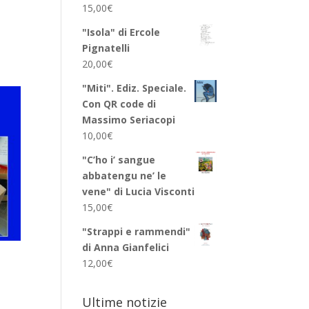
15,00
€
"Isola" di Ercole
Pignatelli
20,00
€
"Miti". Ediz. Speciale.
Con QR code di
Massimo Seriacopi
10,00
€
"C’ho i’ sangue
abbatengu ne’ le
vene" di Lucia Visconti
15,00
€
"Strappi e rammendi"
di Anna Gianfelici
12,00
€
Ultime notizie