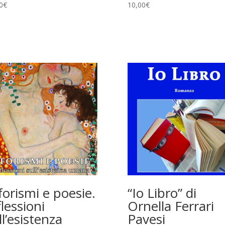
0
€
10,00
€
forismi e poesie.
“Io Libro” di
flessioni
Ornella Ferrari
ll’esistenza
Pavesi