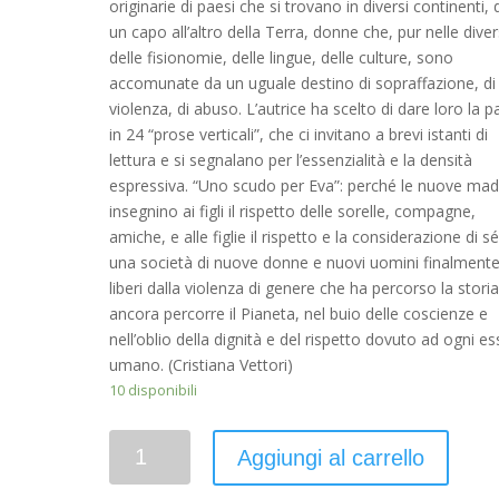
originarie di paesi che si trovano in diversi continenti, 
un capo all’altro della Terra, donne che, pur nelle diver
delle fisionomie, delle lingue, delle culture, sono
accomunate da un uguale destino di sopraffazione, di
violenza, di abuso. L’autrice ha scelto di dare loro la p
in 24 “prose verticali”, che ci invitano a brevi istanti di
lettura e si segnalano per l’essenzialità e la densità
espressiva. “Uno scudo per Eva”: perché le nuove mad
insegnino ai figli il rispetto delle sorelle, compagne,
amiche, e alle figlie il rispetto e la considerazione di sé
una società di nuove donne e nuovi uomini finalment
liberi dalla violenza di genere che ha percorso la storia
ancora percorre il Pianeta, nel buio delle coscienze e
nell’oblio della dignità e del rispetto dovuto ad ogni e
umano. (Cristiana Vettori)
10 disponibili
Quantità
Aggiungi al carrello