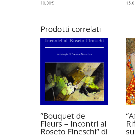
10,00
€
15,0
Prodotti correlati
“Bouquet de
“A
Fleurs – Incontri al
Ri
Roseto Fineschi” di
su