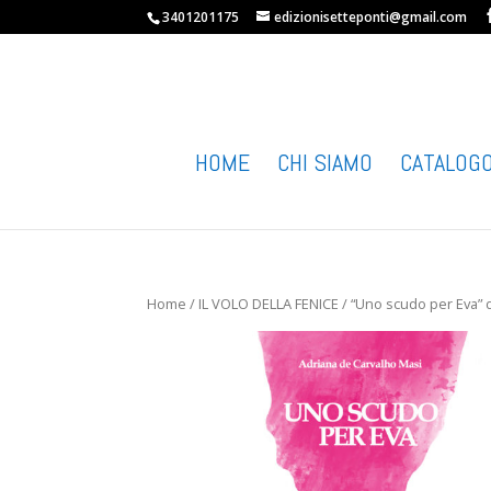
3401201175
edizionisetteponti@gmail.com
HOME
CHI SIAMO
CATALOG
Home
/
IL VOLO DELLA FENICE
/ “Uno scudo per Eva” 