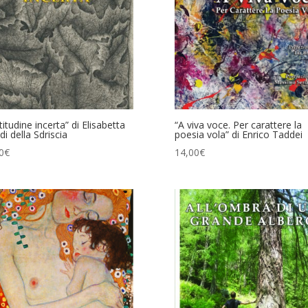
titudine incerta” di Elisabetta
“A viva voce. Per carattere la
di della Sdriscia
poesia vola” di Enrico Taddei
0
€
14,00
€