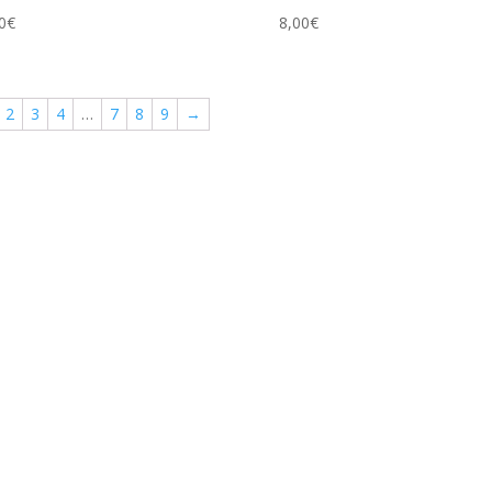
0
€
8,00
€
2
3
4
…
7
8
9
→