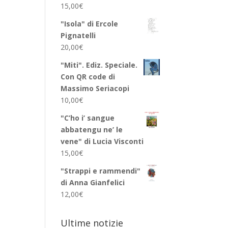
15,00
€
"Isola" di Ercole
Pignatelli
20,00
€
"Miti". Ediz. Speciale.
Con QR code di
Massimo Seriacopi
10,00
€
"C’ho i’ sangue
abbatengu ne’ le
vene" di Lucia Visconti
15,00
€
"Strappi e rammendi"
di Anna Gianfelici
12,00
€
Ultime notizie