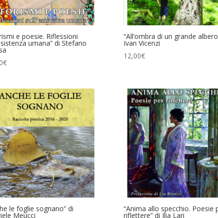
rismi e poesie. Riflessioni
“All’ombra di un grande albero
’esistenza umana” di Stefano
Ivan Vicenzi
sa
12,00
€
0
€
he le foglie sognano” di
“Anima allo specchio. Poesie 
iele Meucci
riflettere” di Ilia Lari