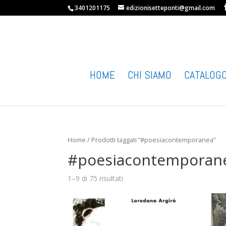
3401201175
edizionisetteponti@gmail.com
HOME
CHI SIAMO
CATALOG
Home
/ Prodotti taggati “#poesiacontemporanea”
#poesiacontemporan
1–9 di 75 risultati