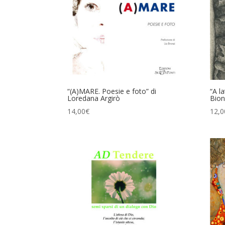
“(A)MARE. Poesie e foto” di
“A la
Loredana Argirò
Bion
14,00
€
12,0