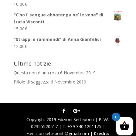
10,00
€
"C’ho i’ sangue abbatengu ne’ le vene" di
Lucia Visconti
15,00
€
"Strappi e rammendi" di Anna Gianfelici
12,00
€
Ultime notizie
Questa non è una rosa
6 Novembre 2019
Pillole di saggezza
6 Novembre 2019
0
Copyright 2019 Edizioni Setteponti | P.IVA:
02355520517 | T. +39 340.1201175 |
E.edizionisetteponti@gmail.com |
Credits