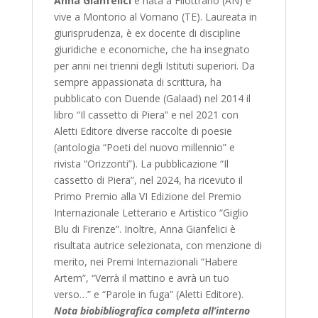
Anna Gianfelici
è nata a Filottrano (AN) e
vive a Montorio al Vomano (TE). Laureata in
giurisprudenza, è ex docente di discipline
giuridiche e economiche, che ha insegnato
per anni nei trienni degli Istituti superiori. Da
sempre appassionata di scrittura, ha
pubblicato con Duende (Galaad) nel 2014 il
libro “Il cassetto di Piera” e nel 2021 con
Aletti Editore diverse raccolte di poesie
(antologia “Poeti del nuovo millennio” e
rivista “Orizzonti”). La pubblicazione “Il
cassetto di Piera”, nel 2024, ha ricevuto il
Primo Premio alla VI Edizione del Premio
Internazionale Letterario e Artistico “Giglio
Blu di Firenze”. Inoltre, Anna Gianfelici è
risultata autrice selezionata, con menzione di
merito, nei Premi Internazionali “Habere
Artem”, “Verrà il mattino e avrà un tuo
verso…” e “Parole in fuga” (Aletti Editore).
Nota biobibliografica completa all’interno