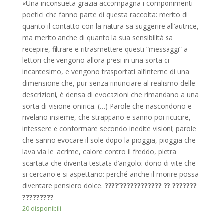
«Una inconsueta grazia accompagna i componimenti
poetici che fanno parte di questa raccolta: merito di
quanto il contatto con la natura sa suggerire all’autrice,
ma merito anche di quanto la sua sensibilità sa
recepire, filtrare e ritrasmettere questi “messaggi” a
lettori che vengono allora presi in una sorta di
incantesimo, e vengono trasportati all’interno di una
dimensione che, pur senza rinunciare al realismo delle
descrizioni, è densa di evocazioni che rimandano a una
sorta di visione onirica. (…) Parole che nascondono e
rivelano insieme, che strappano e sanno poi ricucire,
intessere e conformare secondo inedite visioni; parole
che sanno evocare il sole dopo la pioggia, pioggia che
lava via le lacrime, calore contro il freddo, pietra
scartata che diventa testata d’angolo; dono di vite che
si cercano e si aspettano: perché anche il morire possa
diventare pensiero dolce.
????’???????????? ?? ???????
?????????
20 disponibili