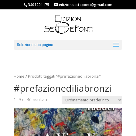
3401201175
edizionisetteponti@gmail.com
Seleziona una pagina
Home
/ Prodotti taggati “#prefazionediliabronzi”
#prefazionediliabronzi
1–9 di 46 risultati