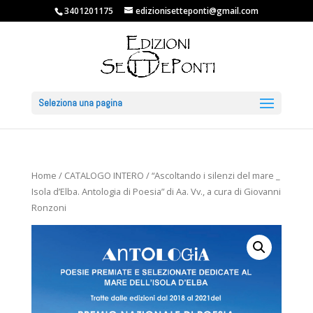
3401201175
edizionisetteponti@gmail.com
Seleziona una pagina
Home
/
CATALOGO INTERO
/ “Ascoltando i silenzi del mare _
Isola d’Elba. Antologia di Poesia” di Aa. Vv., a cura di Giovanni
Ronzoni