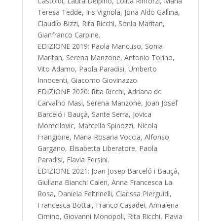
Castoldi, Laura Delpino, Lolita Rinforzi, Maria
Teresa Tedde, Iris Vignola, Jona Aldo Gallina,
Claudio Bizzi, Rita Ricchi, Sonia Maritan,
Gianfranco Carpine.
EDIZIONE 2019: Paola Mancuso, Sonia
Maritan, Serena Manzone, Antonio Torino,
Vito Adamo, Paola Paradisi, Umberto
Innocenti, Giacomo Giovinazzo.
EDIZIONE 2020: Rita Ricchi, Adriana de
Carvalho Masi, Serena Manzone, Joan Josef
Barceló i Bauçà, Sante Serra, Jovica
Momcilovic, Marcella Spinozzi, Nicola
Frangione, Maria Rosaria Voccia, Alfonso
Gargano, Elisabetta Liberatore, Paola
Paradisi, Flavia Fersini.
EDIZIONE 2021: Joan Josep Barceló i Bauçà,
Giuliana Bianchi Caleri, Anna Francesca La
Rosa, Daniela Feltrinelli, Clarissa Pierguidi,
Francesca Bottai, Franco Casadei, Annalena
Cimino, Giovanni Monopoli, Rita Ricchi, Flavia