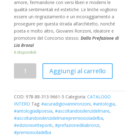
amore, fermandone con versi liberi e moderni le
qualità sentimentali ed estetiche. Le liriche vogliono
essere un ringraziamento e un incoraggiamento a
proseguire per questa strada all’architetto, nonché
poeta e molto altro, Giovanni Ronzoni, ideatore e
promotore del Concorso stesso.
Dalla Prefazione di
Lia Bronzi
6 disponibili
Quantità
Aggiungi al carrello
COD:
978-88-313-9661-5
Categoria:
CATALOGO
INTERO
Tag:
#acuradigiovannironzoni
,
#antologia
,
#antologiadipoesia
,
#ascoltandoisilenzidelmare
,
#ascoltandoisilenzidelmarepremioisoladelba
,
#edizionisetteponti
,
#prefazionediliabronzi
,
#premioisoladelba