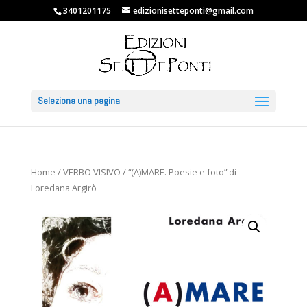
3401201175
edizionisetteponti@gmail.com
Seleziona una pagina
Home
/
VERBO VISIVO
/ “(A)MARE. Poesie e foto” di
Loredana Argirò