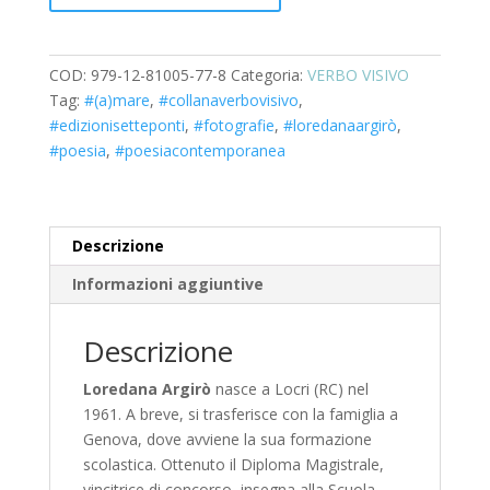
COD:
979-12-81005-77-8
Categoria:
VERBO VISIVO
Tag:
#(a)mare
,
#collanaverbovisivo
,
#edizionisetteponti
,
#fotografie
,
#loredanaargirò
,
#poesia
,
#poesiacontemporanea
Descrizione
Informazioni aggiuntive
Descrizione
Loredana Argirò
nasce a Locri (RC) nel
1961. A breve, si trasferisce con la famiglia a
Genova, dove avviene la sua formazione
scolastica. Ottenuto il Diploma Magistrale,
vincitrice di concorso, insegna alla Scuola