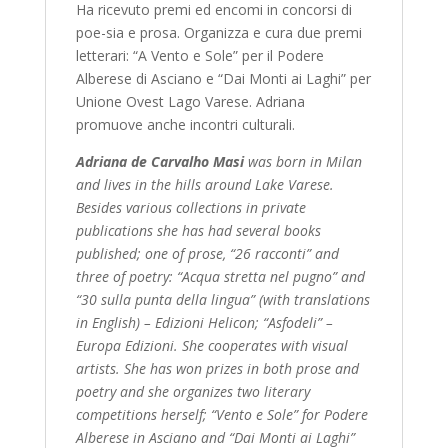
Ha ricevuto premi ed encomi in concorsi di
poe-sia e prosa. Organizza e cura due premi
letterari: “A Vento e Sole” per il Podere
Alberese di Asciano e “Dai Monti ai Laghi” per
Unione Ovest Lago Varese. Adriana
promuove anche incontri culturali.
Adriana de Carvalho Masi
was born in Milan
and lives in the hills around Lake Varese.
Besides various collections in private
publications she has had several books
published; one of prose, “26 racconti” and
three of poetry: “Acqua stretta nel pugno” and
“30 sulla punta della lingua” (with translations
in English) – Edizioni Helicon; “Asfodeli” –
Europa Edizioni. She cooperates with visual
artists. She has won prizes in both prose and
poetry and she organizes two literary
competitions herself; “Vento e Sole” for Podere
Alberese in Asciano and “Dai Monti ai Laghi”