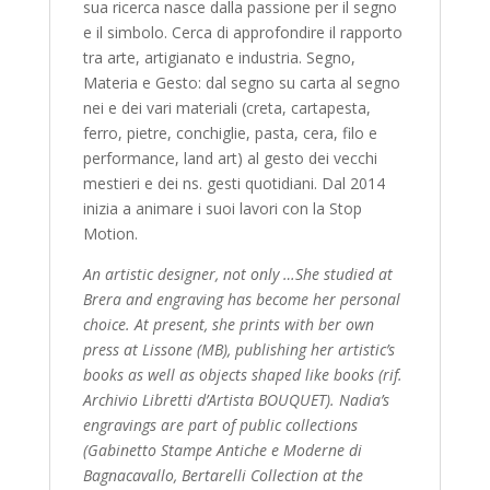
sua ricerca nasce dalla passione per il segno
e il simbolo. Cerca di approfondire il rapporto
tra arte, artigianato e industria. Segno,
Materia e Gesto: dal segno su carta al segno
nei e dei vari materiali (creta, cartapesta,
ferro, pietre, conchiglie, pasta, cera, filo e
performance, land art) al gesto dei vecchi
mestieri e dei ns. gesti quotidiani. Dal 2014
inizia a animare i suoi lavori con la Stop
Motion.
An artistic designer, not only …She studied at
Brera and
engraving has become her personal
choice. At present, she prints with ber own
press at Lissone (MB), publishing her
artistic’s
books as well as objects shaped like books (rif.
Archivio Libretti d’Artista BOUQUET). Nadia’s
engravings are part of public collections
(Gabinetto Stampe Antiche e Moderne di
Bagnacavallo, Bertarelli Collection at the