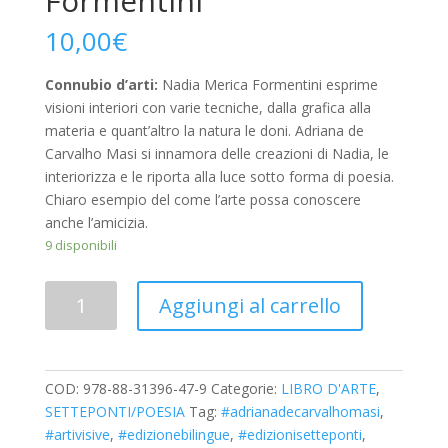
Formentini
10,00
€
Connubio d’arti:
Nadia Merica Formentini esprime
visioni interiori con varie tecniche, dalla grafica alla
materia e quant’altro la natura le doni. Adriana de
Carvalho Masi si innamora delle creazioni di Nadia, le
interiorizza e le riporta alla luce sotto forma di poesia.
Chiaro esempio del come l’arte possa conoscere
anche l’amicizia.
9 disponibili
Quantità
Aggiungi al carrello
COD:
978-88-31396-47-9
Categorie:
LIBRO D'ARTE
,
SETTEPONTI/POESIA
Tag:
#adrianadecarvalhomasi
,
#artivisive
,
#edizionebilingue
,
#edizionisetteponti
,