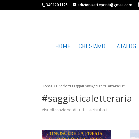
3401201175
edizionisetteponti@gmail.com
HOME
CHI SIAMO
CATALOG
Home
/ Prodotti taggati “#saggisticaletteraria”
#saggisticaletteraria
Visualizzazione di tutti i 4 risultati