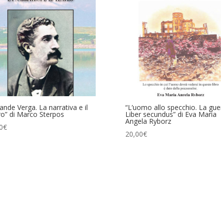
rande Verga. La narrativa e il
“L’uomo allo specchio. La gue
ro” di Marco Sterpos
Liber secundus” di Eva Maria
Angela Ryborz
0
€
20,00
€