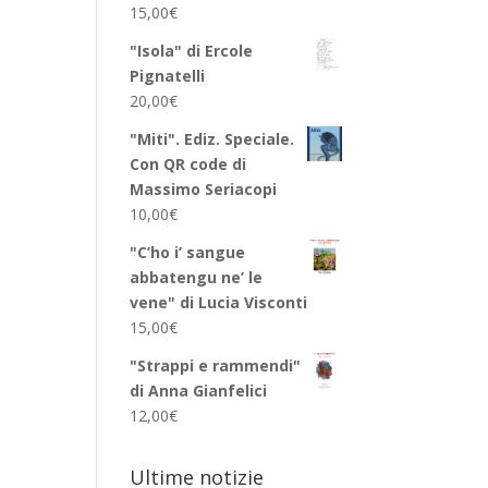
15,00
€
"Isola" di Ercole
Pignatelli
20,00
€
"Miti". Ediz. Speciale.
Con QR code di
Massimo Seriacopi
10,00
€
"C’ho i’ sangue
abbatengu ne’ le
vene" di Lucia Visconti
15,00
€
"Strappi e rammendi"
di Anna Gianfelici
12,00
€
Ultime notizie