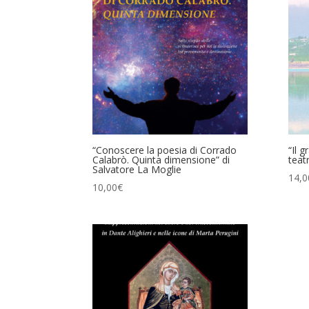
“Conoscere la poesia di Corrado
“Il g
Calabrò. Quinta dimensione” di
teat
Salvatore La Moglie
14,0
10,00
€