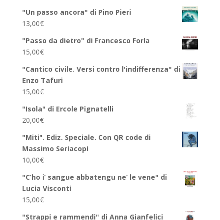
"Un passo ancora" di Pino Pieri
13,00
€
"Passo da dietro" di Francesco Forla
15,00
€
"Cantico civile. Versi contro l'indifferenza" di
Enzo Tafuri
15,00
€
"Isola" di Ercole Pignatelli
20,00
€
"Miti". Ediz. Speciale. Con QR code di
Massimo Seriacopi
10,00
€
"C’ho i’ sangue abbatengu ne’ le vene" di
Lucia Visconti
15,00
€
"Strappi e rammendi" di Anna Gianfelici