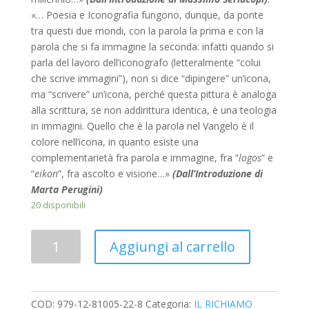
«… Poesia e Iconografia fungono, dunque, da ponte
tra questi due mondi, con la parola la prima e con la
parola che si fa immagine la seconda: infatti quando si
parla del lavoro dell’iconografo (letteralmente “colui
che scrive immagini”), non si dice “dipingere” un’icona,
ma “scrivere” un’icona, perché questa pittura è analoga
alla scrittura, se non addirittura identica, è una teologia
in immagini. Quello che è la parola nel Vangelo è il
colore nell’icona, in quanto esiste una
complementarietà fra parola e immagine, fra “
logos
” e
“
eikon
”, fra ascolto e visione…»
(Dall’Introduzione di
Marta Perugini)
20 disponibili
Quantità
Aggiungi al carrello
COD:
979-12-81005-22-8
Categoria:
IL RICHIAMO