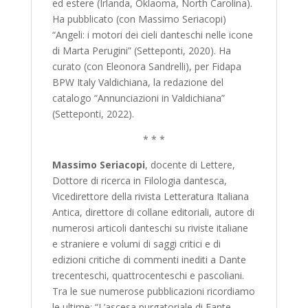
ed estere (Irlanda, Oklaoma, North Carolina).
Ha pubblicato (con Massimo Seriacopi)
“Angeli: i motori dei cieli danteschi nelle icone
di Marta Perugini” (Setteponti, 2020). Ha
curato (con Eleonora Sandrelli), per Fidapa
BPW Italy Valdichiana, la redazione del
catalogo “Annunciazioni in Valdichiana”
(Setteponti, 2022).
* * *
Massimo Seriacopi
, docente di Lettere,
Dottore di ricerca in Filologia dantesca,
Vicedirettore della rivista Letteratura Italiana
Antica, direttore di collane editoriali, autore di
numerosi articoli danteschi su riviste italiane
e straniere e volumi di saggi critici e di
edizioni critiche di commenti inediti a Dante
trecenteschi, quattrocenteschi e pascoliani.
Tra le sue numerose pubblicazioni ricordiamo
le ultime: “L’ascesa purgatoriale di Fante