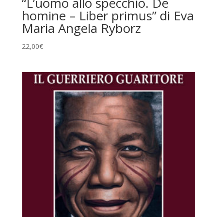
“L’uomo allo specchio. De
homine – Liber primus” di Eva
Maria Angela Ryborz
22,00
€