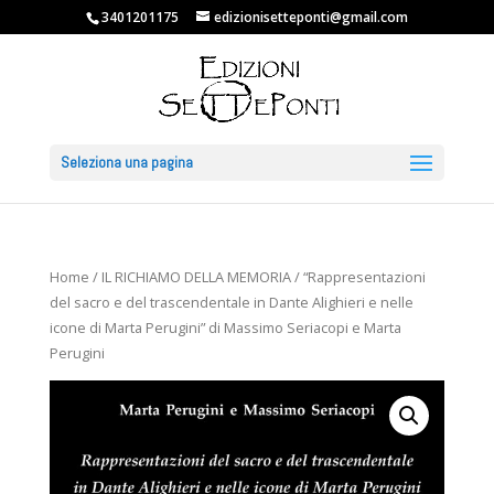
3401201175
edizionisetteponti@gmail.com
Seleziona una pagina
Home
/
IL RICHIAMO DELLA MEMORIA
/ “Rappresentazioni
del sacro e del trascendentale in Dante Alighieri e nelle
icone di Marta Perugini” di Massimo Seriacopi e Marta
Perugini