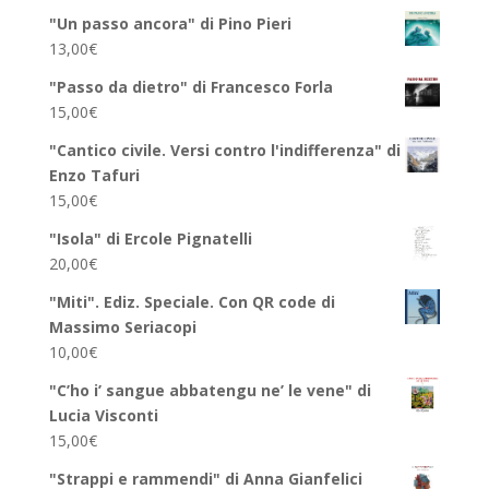
"Un passo ancora" di Pino Pieri
13,00
€
"Passo da dietro" di Francesco Forla
15,00
€
"Cantico civile. Versi contro l'indifferenza" di
Enzo Tafuri
15,00
€
"Isola" di Ercole Pignatelli
20,00
€
"Miti". Ediz. Speciale. Con QR code di
Massimo Seriacopi
10,00
€
"C’ho i’ sangue abbatengu ne’ le vene" di
Lucia Visconti
15,00
€
"Strappi e rammendi" di Anna Gianfelici