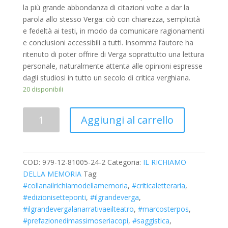
la più grande abbondanza di citazioni volte a dar la
parola allo stesso Verga: ciò con chiarezza, semplicità
e fedeltà ai testi, in modo da comunicare ragionamenti
e conclusioni accessibili a tutti. Insomma l’autore ha
ritenuto di poter offrire di Verga soprattutto una lettura
personale, naturalmente attenta alle opinioni espresse
dagli studiosi in tutto un secolo di critica verghiana.
20 disponibili
Quantità
Aggiungi al carrello
COD:
979-12-81005-24-2
Categoria:
IL RICHIAMO
DELLA MEMORIA
Tag:
#collanailrichiamodellamemoria
,
#criticaletteraria
,
#edizionisetteponti
,
#ilgrandeverga
,
#ilgrandevergalanarrativaeilteatro
,
#marcosterpos
,
#prefazionedimassimoseriacopi
,
#saggistica
,