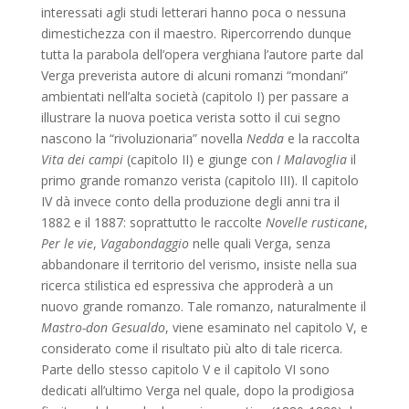
interessati agli studi letterari hanno poca o nessuna
dimestichezza con il maestro. Ripercorrendo dunque
tutta la parabola dell’opera verghiana l’autore parte dal
Verga preverista autore di alcuni romanzi “mondani”
ambientati nell’alta società (capitolo I) per passare a
illustrare la nuova poetica verista sotto il cui segno
nascono la “rivoluzionaria” novella
Nedda
e la raccolta
Vita dei campi
(capitolo II) e giunge con
I Malavoglia
il
primo grande romanzo verista (capitolo III). Il capitolo
IV dà invece conto della produzione degli anni tra il
1882 e il 1887: soprattutto le raccolte
Novelle rusticane
,
Per le vie
,
Vagabondaggio
nelle quali Verga, senza
abbandonare il territorio del verismo, insiste nella sua
ricerca stilistica ed espressiva che approderà a un
nuovo grande romanzo. Tale romanzo, naturalmente il
Mastro-don Gesualdo
, viene esaminato nel capitolo V, e
considerato come il risultato più alto di tale ricerca.
Parte dello stesso capitolo V e il capitolo VI sono
dedicati all’ultimo Verga nel quale, dopo la prodigiosa