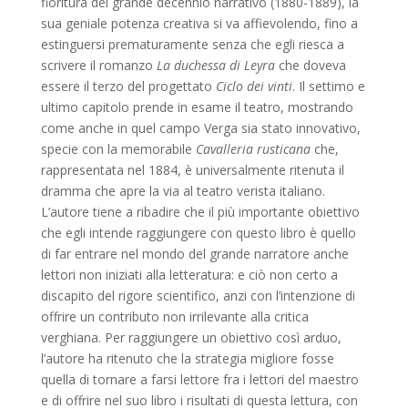
fioritura del grande decennio narrativo (1880-1889), la
sua geniale potenza creativa si va affievolendo, fino a
estinguersi prematuramente senza che egli riesca a
scrivere il romanzo
La duchessa di Leyra
che doveva
essere il terzo del progettato
Ciclo dei vinti
. Il settimo e
ultimo capitolo prende in esame il teatro, mostrando
come anche in quel campo Verga sia stato innovativo,
specie con la memorabile
Cavalleria rusticana
che,
rappresentata nel 1884, è universalmente ritenuta il
dramma che apre la via al teatro verista italiano.
L’autore tiene a ribadire che il più importante obiettivo
che egli intende raggiungere con questo libro è quello
di far entrare nel mondo del grande narratore anche
lettori non iniziati alla letteratura: e ciò non certo a
discapito del rigore scientifico, anzi con l’intenzione di
offrire un contributo non irrilevante alla critica
verghiana. Per raggiungere un obiettivo così arduo,
l’autore ha ritenuto che la strategia migliore fosse
quella di tornare a farsi lettore fra i lettori del maestro
e di offrire nel suo libro i risultati di questa lettura, con