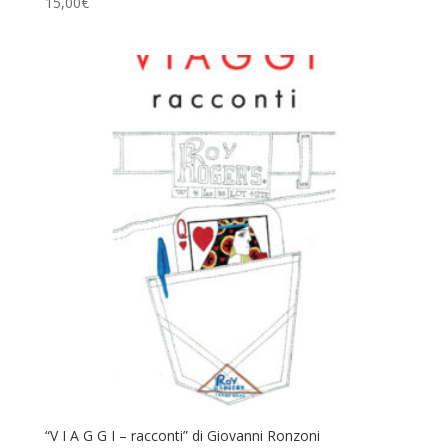
15,00
€
“V I A G G I – racconti” di Giovanni Ronzoni