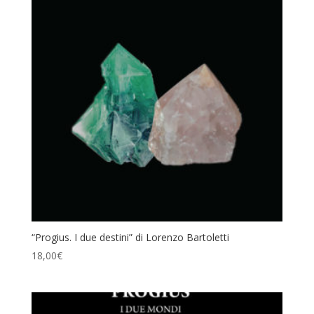
“Progius. I due destini” di Lorenzo Bartoletti
18,00
€