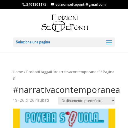
3401201175
edizionisetteponti@gmail.com
Seleziona una pagina
Home
/
Prodotti taggati “#narrativacontemporanea”
/ Pagina
3
#narrativacontemporanea
19–26 di 26 risultati