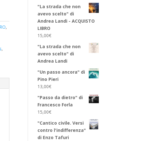
"La strada che non
avevo scelto" di
Andrea Landi - ACQUISTO
ERO
,
LIBRO
15,00
€
"La strada che non
s
,
avevo scelto" di
Andrea Landi
"Un passo ancora" di
Pino Pieri
13,00
€
"Passo da dietro" di
Francesco Forla
15,00
€
"Cantico civile. Versi
contro l'indifferenza"
di Enzo Tafuri