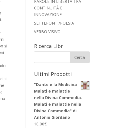
PAROLE IN LIBERTÀ TRA
a
CONTINUITÀ E
o
INNOVAZIONE
.
SETTEPONTI/POESIA
VERBO VISIVO
e
rni
Ricerca Libri
n si
oni
ando
Ultimi Prodotti
di si
"Dante e la Medicina
one
Malati e malattie
na
nella Divina Commedia.
ema
Malati e malattie nella
Divina Commedia" di
Antonio Giordano
18,00
€