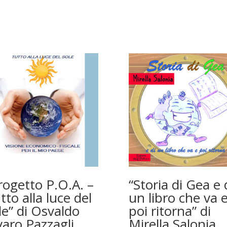
rogetto P.O.A. –
“Storia di Gea e 
tto alla luce del
un libro che va 
le” di Osvaldo
poi ritorna” di
varo Pazzagli
Mirella Salonia