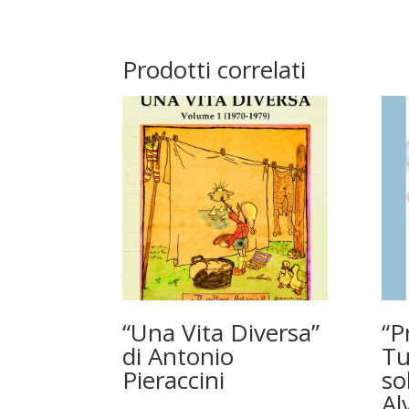
Prodotti correlati
“Una Vita Diversa”
“P
di Antonio
Tu
Pieraccini
so
Al