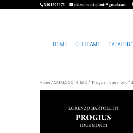
3401201175
edizionisetteponti@gmail.com
HOME
CHI SIAMO
CATALOG
Home
/
CATALOGO INTERO
/ “Progius. I due mondi” d