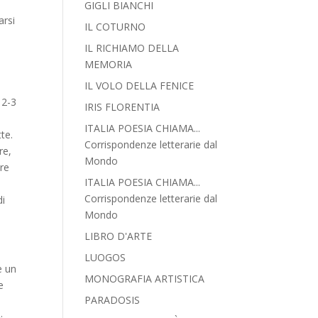
GIGLI BIANCHI
arsi
IL COTURNO
IL RICHIAMO DELLA
MEMORIA
IL VOLO DELLA FENICE
o
 2-3
IRIS FLORENTIA
ITALIA POESIA CHIAMA...
tte.
Corrispondenze letterarie dal
re,
Mondo
re
ITALIA POESIA CHIAMA...
è
Corrispondenze letterarie dal
di
Mondo
LIBRO D'ARTE
LUOGOS
e un
MONOGRAFIA ARTISTICA
e
PARADOSIS
o
: