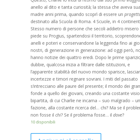
anello al dito e tanta curiosità; la stessa che aveva su
madre anni prima, quando scoprì di essere un
progett
destinato alla Scuola di Roma. 4 Scuole, in 4 continenti
Stesso numero di persone che secoli addietro misero
piede su Progius, spartendosi il territorio, scoprendon
anelli e poteri e conservandone la leggenda fino ai gio
nostri, di generazione in generazione: ad oggi però, no
hanno notizie dei quattro eredi. Dopo le prime sparizi
dubbie, qualcosa inizia a filtrare dalle istituzioni, e
l’apparente stabilità del nuovo mondo sparisce, lasci
incertezze e timori regnare sovrani. I miti del passato
s’intrecciano alle paure del presente; il mondo dei gran
fonde a quello dei giovani, creando una costante visi
bipartita, di cui Charlie ne incarna – suo malgrado – u
fazione, alla costante ricerca del… chi? Ma se il probl
non fosse il
chi
? Se il problema fosse… il
dove
?
10 disponibili