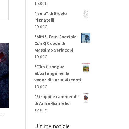
15,00
€
"Isola" di Ercole
Pignatelli
20,00
€
"Miti". Ediz. Speciale.
Con QR code di
Massimo Seriacopi
10,00
€
"C’ho i’ sangue
abbatengu ne’ le
vene" di Lucia Visconti
15,00
€
"Strappi e rammendi"
di Anna Gianfelici
12,00
€
di
Ultime notizie