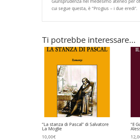
Giurisprudenza nel medesimo ateneo per otte
cui segue questa, è “Progius – i due eredi”.
Ti potrebbe interessare…
“La stanza di Pascal” di Salvatore
“Il G
La Moglie
Ales
10,00
€
12,0