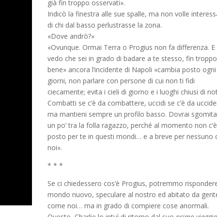
già fin troppo osservati».
Indicò la finestra alle sue spalle, ma non volle interess
di chi dal basso perlustrasse la zona.
«Dove andrò?»
«Ovunque. Ormai Terra o Progius non fa differenza. E
vedo che sei in grado di badare a te stesso, fin tropp
bene» ancora l’incidente di Napoli «cambia posto ogni
giorni, non parlare con persone di cui non ti fidi
ciecamente; evita i cieli di giorno e i luoghi chiusi di no
Combatti se c’è da combattere, uccidi se c’è da uccide
ma mantieni sempre un profilo basso. Dovrai sgomita
un po’ tra la folla ragazzo, perché al momento non c’
posto per te in questi mondi… e a breve per nessuno 
noi».
* * *
Se ci chiedessero cos’è Progius, potremmo risponder
mondo nuovo, speculare al nostro ed abitato da gent
come noi… ma in grado di compiere cose anormali.
Questo, Charlie lo intuì di ritorno dal suo
primo viaggi