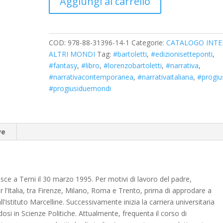
Aggiungi al carrello
COD:
978-88-31396-14-1
Categorie:
CATALOGO INT
ALTRI MONDI
Tag:
#bartoletti
,
#edizionisetteponti
,
#fantasy
,
#libro
,
#lorenzobartoletti
,
#narrativa
,
#narrativacontemporanea
,
#narrativaitaliana
,
#progiu
#progiusiduemondi
ve
nasce a Terni il 30 marzo 1995. Per motivi di lavoro del padre,
per l’Italia, tra Firenze, Milano, Roma e Trento, prima di approdare a
’Istituto Marcelline. Successivamente inizia la carriera universitaria
osi in Scienze Politiche. Attualmente, frequenta il corso di