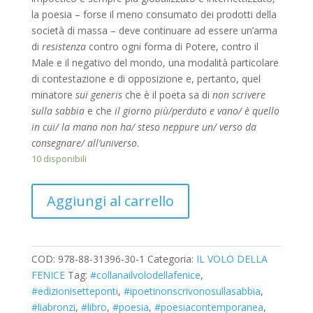
la poesia – forse il meno consumato dei prodotti della
società di massa – deve continuare ad essere un’arma
di
resistenza
contro ogni forma di Potere, contro il
Male e il negativo del mondo, una modalità particolare
di contestazione e di opposizione e, pertanto, quel
minatore
sui generis
che è il poeta sa di
non scrivere
sulla sabbia
e che
il giorno più/perduto e vano/ è quello
in cui/ la mano non ha/ steso neppure un/ verso da
consegnare/ all’universo
.
10 disponibili
Aggiungi al carrello
COD:
978-88-31396-30-1
Categoria:
IL VOLO DELLA
FENICE
Tag:
#collanailvolodellafenice
,
#edizionisetteponti
,
#ipoetinonscrivonosullasabbia
,
#liabronzi
,
#libro
,
#poesia
,
#poesiacontemporanea
,