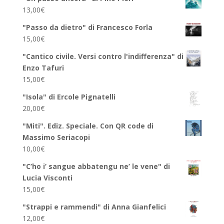
13,00
€
"Passo da dietro" di Francesco Forla
15,00
€
"Cantico civile. Versi contro l'indifferenza" di
Enzo Tafuri
15,00
€
"Isola" di Ercole Pignatelli
20,00
€
"Miti". Ediz. Speciale. Con QR code di
Massimo Seriacopi
10,00
€
"C’ho i’ sangue abbatengu ne’ le vene" di
Lucia Visconti
15,00
€
"Strappi e rammendi" di Anna Gianfelici
12,00
€