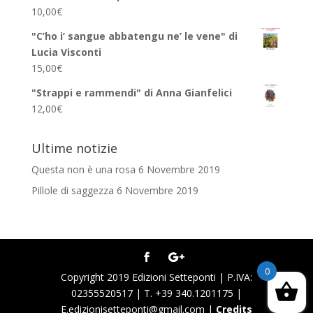
10,00
€
"C’ho i’ sangue abbatengu ne’ le vene" di
Lucia Visconti
15,00
€
"Strappi e rammendi" di Anna Gianfelici
12,00
€
Ultime notizie
Questa non è una rosa
6 Novembre 2019
Pillole di saggezza
6 Novembre 2019
0
Copyright 2019 Edizioni Setteponti | P.IVA:
02355520517 | T. +39 340.1201175 |
E.edizionisetteponti@gmail.com |
Credits