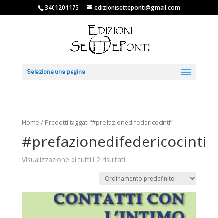
3401201175
edizionisetteponti@gmail.com
Seleziona una pagina
Home
/ Prodotti taggati “#prefazionedifedericocinti”
#prefazionedifedericocinti
Visualizzazione di tutti i 2 risultati