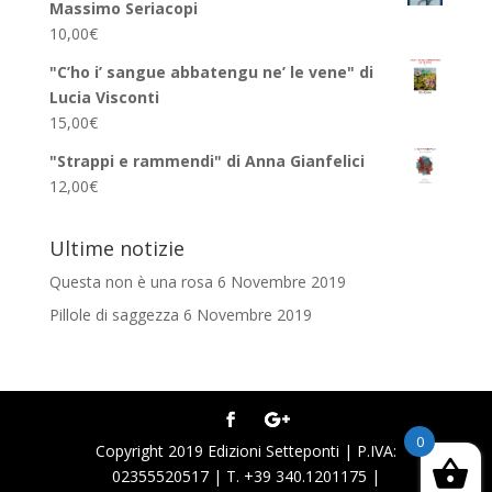
Massimo Seriacopi
10,00
€
"C’ho i’ sangue abbatengu ne’ le vene" di
Lucia Visconti
15,00
€
"Strappi e rammendi" di Anna Gianfelici
12,00
€
Ultime notizie
Questa non è una rosa
6 Novembre 2019
Pillole di saggezza
6 Novembre 2019
0
Copyright 2019 Edizioni Setteponti | P.IVA:
02355520517 | T. +39 340.1201175 |