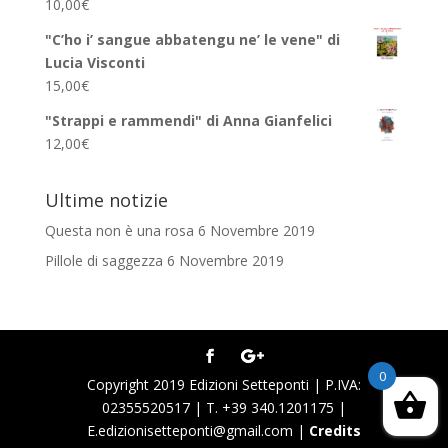
10,00
€
"C’ho i’ sangue abbatengu ne’ le vene" di
Lucia Visconti
15,00
€
"Strappi e rammendi" di Anna Gianfelici
12,00
€
Ultime notizie
Questa non è una rosa
6 Novembre 2019
Pillole di saggezza
6 Novembre 2019
0
Copyright 2019 Edizioni Setteponti | P.IVA:
02355520517 | T. +39 340.1201175 |
E.edizionisetteponti@gmail.com |
Credits