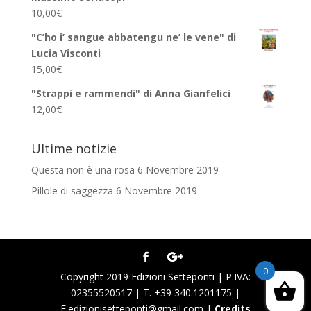
10,00
€
"C’ho i’ sangue abbatengu ne’ le vene" di
Lucia Visconti
15,00
€
"Strappi e rammendi" di Anna Gianfelici
12,00
€
Ultime notizie
Questa non è una rosa
6 Novembre 2019
Pillole di saggezza
6 Novembre 2019
0
Copyright 2019 Edizioni Setteponti | P.IVA:
02355520517 | T. +39 340.1201175 |
E.edizionisetteponti@gmail.com |
Credits