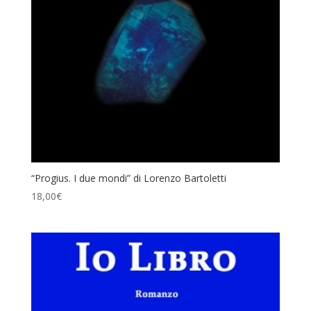
“Progius. I due mondi” di Lorenzo Bartoletti
18,00
€