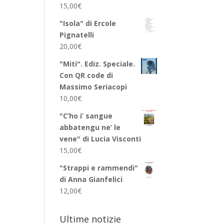
15,00
€
"Isola" di Ercole
Pignatelli
20,00
€
"Miti". Ediz. Speciale.
Con QR code di
Massimo Seriacopi
10,00
€
"C’ho i’ sangue
abbatengu ne’ le
vene" di Lucia Visconti
15,00
€
"Strappi e rammendi"
di Anna Gianfelici
12,00
€
Ultime notizie