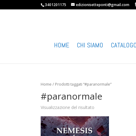
3401201175
edizionisetteponti@gmail.com
HOME
CHI SIAMO
CATALOG
Home
/ Prodotti taggati “#paranormale”
#paranormale
Visualizzazione del risultato