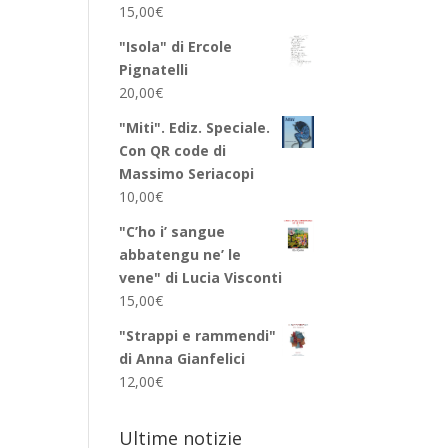
15,00
€
"Isola" di Ercole
Pignatelli
20,00
€
"Miti". Ediz. Speciale.
Con QR code di
Massimo Seriacopi
10,00
€
"C’ho i’ sangue
abbatengu ne’ le
vene" di Lucia Visconti
15,00
€
"Strappi e rammendi"
di Anna Gianfelici
12,00
€
Ultime notizie