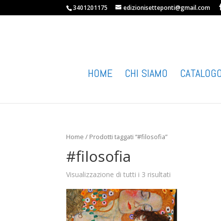
3401201175
edizionisetteponti@gmail.com
HOME
CHI SIAMO
CATALOG
Home
/ Prodotti taggati “#filosofia”
#filosofia
Visualizzazione di tutti i 3 risultati