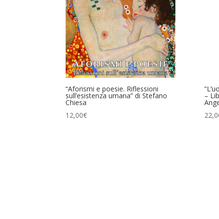
“Aforismi e poesie. Riflessioni
“L’u
sull’esistenza umana” di Stefano
– Li
Chiesa
Ange
12,00
€
22,0