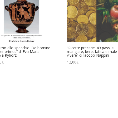
omo allo specchio. De homine
“Ricette precarie. 49 passi su
ber primus” di Eva Maria
mangiare, bere, fatica e male 
la Ryborz
vivere” di Iacopo Nappini
0
€
12,00
€