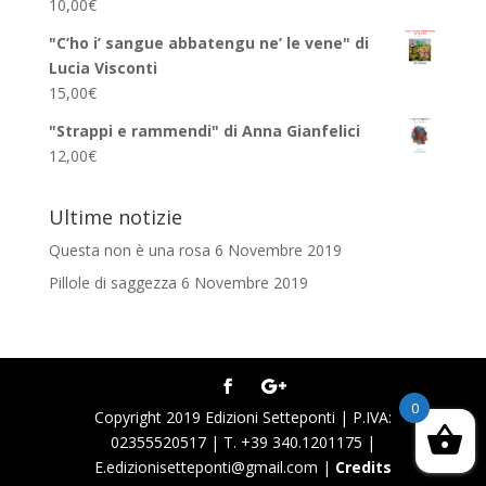
10,00
€
"C’ho i’ sangue abbatengu ne’ le vene" di
Lucia Visconti
15,00
€
"Strappi e rammendi" di Anna Gianfelici
12,00
€
Ultime notizie
Questa non è una rosa
6 Novembre 2019
Pillole di saggezza
6 Novembre 2019
0
Copyright 2019 Edizioni Setteponti | P.IVA:
02355520517 | T. +39 340.1201175 |
E.edizionisetteponti@gmail.com |
Credits