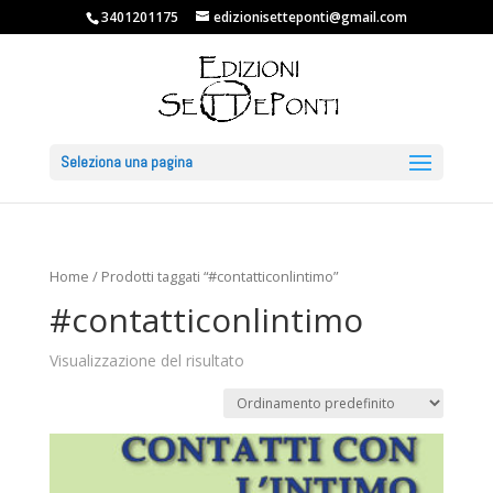
3401201175
edizionisetteponti@gmail.com
Seleziona una pagina
Home
/ Prodotti taggati “#contatticonlintimo”
#contatticonlintimo
Visualizzazione del risultato