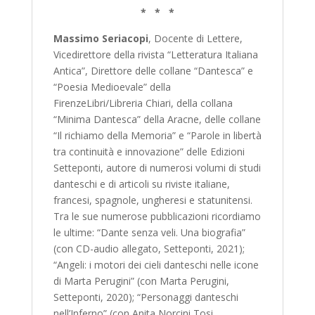
* * *
Massimo Seriacopi
, Docente di Lettere,
Vicedirettore della rivista “Letteratura Italiana
Antica”, Direttore delle collane “Dantesca” e
“Poesia Medioevale” della
FirenzeLibri/Libreria Chiari, della collana
“Minima Dantesca” della Aracne, delle collane
“Il richiamo della Memoria” e “Parole in libertà
tra continuità e innovazione” delle Edizioni
Setteponti, autore di numerosi volumi di studi
danteschi e di articoli su riviste italiane,
francesi, spagnole, ungheresi e statunitensi.
Tra le sue numerose pubblicazioni ricordiamo
le ultime: “Dante senza veli. Una biografia”
(con CD-audio allegato, Setteponti, 2021);
“Angeli: i motori dei cieli danteschi nelle icone
di Marta Perugini” (con Marta Perugini,
Setteponti, 2020); “Personaggi danteschi
nell’Inferno” (con Anita Norcini Tosi,