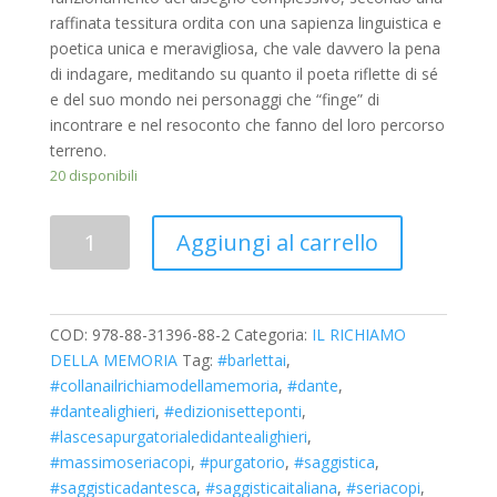
raffinata tessitura ordita con una sapienza linguistica e
poetica unica e meravigliosa, che vale davvero la pena
di indagare, meditando su quanto il poeta riflette di sé
e del suo mondo nei personaggi che “finge” di
incontrare e nel resoconto che fanno del loro percorso
terreno.
20 disponibili
Quantità
Aggiungi al carrello
COD:
978-88-31396-88-2
Categoria:
IL RICHIAMO
DELLA MEMORIA
Tag:
#barlettai
,
#collanailrichiamodellamemoria
,
#dante
,
#dantealighieri
,
#edizionisetteponti
,
#lascesapurgatorialedidantealighieri
,
#massimoseriacopi
,
#purgatorio
,
#saggistica
,
#saggisticadantesca
,
#saggisticaitaliana
,
#seriacopi
,